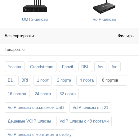
SFP-модули
Стойки и крепления для панелей и
Шахтные телефоны
телевизоров
UMTS-шлюзы
RoIP-шлюзы
3G/4G LTE и ADSL модемы
Звукоизоляционные кабины
Демо-комплекты ВКС
Мобильные телефоны
Без сортировки
Фильтры
Товаров: 6
Yeastar
Grandstream
Fanvil
DBL
fxs
fxo
E1
BRI
1 порт
2 порта
4 порта
8 портов
16 портов
24 порта
32 порта
VoIP шлюзы с разъемом USB
VoIP шлюзы с rj 21
Дешевые VOIP шлюзы
VoIP шлюзы с 48 портами
VoIP шлюзы с монтажом в стойку