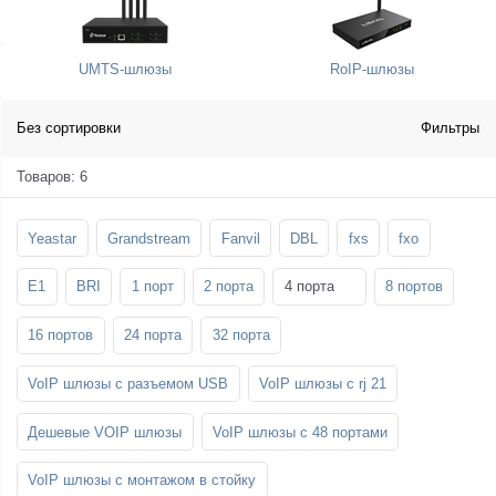
SFP-модули
Стойки и крепления для панелей и
Шахтные телефоны
телевизоров
UMTS-шлюзы
RoIP-шлюзы
3G/4G LTE и ADSL модемы
Звукоизоляционные кабины
Демо-комплекты ВКС
Мобильные телефоны
Без сортировки
Фильтры
Товаров: 6
Yeastar
Grandstream
Fanvil
DBL
fxs
fxo
E1
BRI
1 порт
2 порта
4 порта
8 портов
16 портов
24 порта
32 порта
VoIP шлюзы с разъемом USB
VoIP шлюзы с rj 21
Дешевые VOIP шлюзы
VoIP шлюзы с 48 портами
VoIP шлюзы с монтажом в стойку