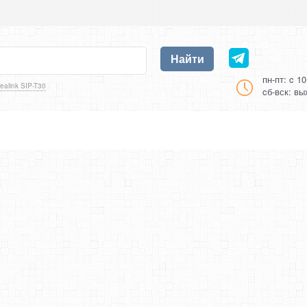
Найти
пн-пт: c 1
ealink SIP-T30
cб-вск: в