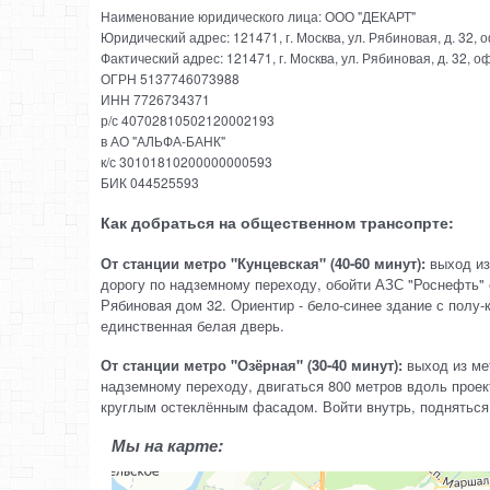
Наименование юридического лица: ООО "ДЕКАРТ"
Юридический адрес: 121471, г. Москва, ул. Рябиновая, д. 32, 
Фактический адрес: 121471, г. Москва, ул. Рябиновая, д. 32, о
ОГРН 5137746073988
ИНН 7726734371
р/с 40702810502120002193
в АО "АЛЬФА-БАНК"
к/с 30101810200000000593
БИК 044525593
Как добраться на общественном трансопрте:
От станции метро "Кунцевская" (40-60 минут):
выход из
дорогу по надземному переходу, обойти АЗС "Роснефть" 
Рябиновая дом 32. Ориентир - бело-синее здание с полу-
единственная белая дверь.
От станции метро "Озёрная" (30-40 минут):
выход из мет
надземному переходу, двигаться 800 метров вдоль проект
круглым остеклённым фасадом. Войти внутрь, подняться н
Мы на карте: