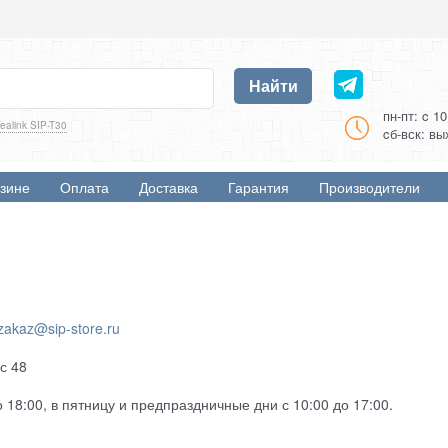
Найти
пн-пт: c 1
ealink SIP-T30
cб-вск: в
зине
Оплата
Доставка
Гарантия
Производители
zakaz@sip-store.ru
ис 48
о 18:00, в пятницу и предпраздничные дни с 10:00 до 17:00.