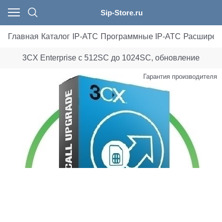
Sip-Store.ru
Главная
Каталог
IP-АТС
Программные IP-АТС
Расширени
3CX Enterprise с 512SC до 1024SC, обновление
Гарантия производителя