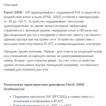
Описание
Fanvil i10SD
- SIP-аудиодомофон с поддержкой PoE и защитой от
воздействия влаги и пыли (IP54). i10SD устойчив к температурам
от -20 до +50 ℃. Устройство поддерживает технологию
шумоподавления: во время звонка интерком эффективно
справляется с фоновым шумом, передавая голос в HD-качестве.
Дистанционный доступ к интерфейсу облегчает работу системного
администратора при настройке сети. Устройство совместимо с
большинством популярных IP-АТС и коммуникационных платформ.
Обладает двумя кнопками. Первая - для ответа на входящий вызов
или совершения исходящего звонка на запрограммированный
номер. Вторая - для открытия двери. За счёт этого устройство
удобно использовать внутри помещений (например, гостиничного
номера) для контроля доступа.
Технические характеристики домофона Fanvil i10SD
Особенности:
Поддержка протокола SIP (RFC3261) и совместимость с
основными платформами и IP-АТС
Рабочая температура: от -20°С до +50°С