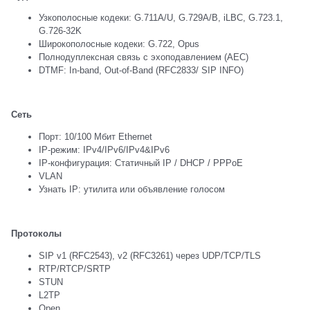
Узкополосные кодеки: G.711A/U, G.729A/B, iLBC, G.723.1,
G.726-32K
Широкополосные кодеки: G.722, Opus
Полнодуплексная связь с эхоподавлением (AEC)
DTMF: In-band, Out-of-Band (RFC2833/ SIP INFO)
Сеть
Порт: 10/100 Мбит Ethernet
IP-режим: IPv4/IPv6/IPv4&IPv6
IP-конфигурация: Статичный IP / DHCP / PPPoE
VLAN
Узнать IP: утилита или объявление голосом
Протоколы
SIP v1 (RFC2543), v2 (RFC3261) через UDP/TCP/TLS
RTP/RTCP/SRTP
STUN
L2TP
Open