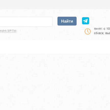
Найти
пн-пт: c 1
ealink SIP-T30
cб-вск: в