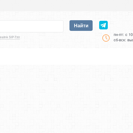
Найти
пн-пт: c 1
ealink SIP-T30
cб-вск: в