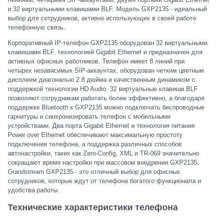
и 32 виртуальными клавишами BLF. Модель GXP2135 - идеальный
выбор для сотрудников, активно использующих в своей работе
телефонную связь.
Корпоративный IP-телефон GXP2135 оборудован 32 виртуальными
клавишами BLF, технологией Gigabit Ethernet и предназначен для
активных офисных работников. Телефон имеет 8 линий при
четырех независимых SIP-аккаунтах, оборудован четким цветным
дисплеем диагональю 2.8 дюйма и качественным динамиком с
поддержкой технологии HD Audio. 32 виртуальные клавиши BLF
позволяют сотрудникам работать более эффективно, а благодаря
поддержке Bluetooth к GXP2135 можно подключать беспроводные
гарнитуры и синхронизировать телефон с мобильными
устройствами. Два порта Gigabit Ethernet и технология питания
Power over Ethernet обеспечивают максимальную простоту
подключения телефона, а поддержка различных способов
автонастройки, таких как Zero-Config, XML и TR-069 значительно
сокращают время настройки при массовом внедрении GXP2135.
Grandstream GXP2135 - это отличный выбор для офисных
сотрудников, которые ждут от телефона богатого функционала и
удобства работы.
Технические характеристики телефона