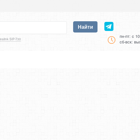
Найти
пн-пт: c 1
ealink SIP-T30
cб-вск: в