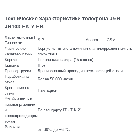
Технические характеристики телефона J&R
JR103-FK-Y-HB
Характеристики |
SIP
Аналог
GSM
Тип связи
Физические
Корпус из литого алюминия с антикоррозионным э
характеристики
покрытием
Корпус
Полная клавиатура (15 кнопок)
Крышка
IP67
Провод трубки
Бронированный провод из нержавеющей стали
Наработка на
Более 50 000 часов
отказ
Крепление на
Накладной
стену
Устойчивость к
перенапряжению
и
По стандарту ITU-T K.21
сверхпроводящим
токам
Рабочая
от -30°C до +65°C