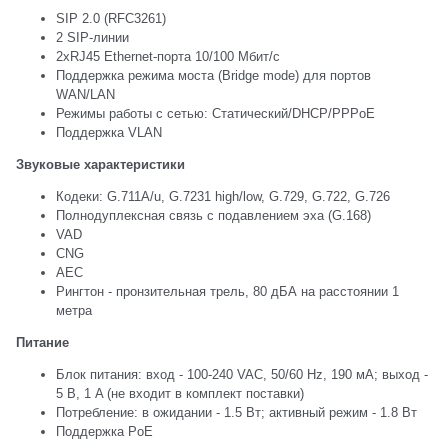
SIP 2.0 (RFC3261)
2 SIP-линии
2хRJ45 Ethernet-порта 10/100 Мбит/с
Поддержка режима моста (Bridge mode) для портов
WAN/LAN
Режимы работы с сетью: Статический/DHCP/PPPoE
Поддержка VLAN
Звуковые характеристики
Кодеки: G.711A/u, G.7231 high/low, G.729, G.722, G.726
Полнодуплексная связь с подавлением эха (G.168)
VAD
CNG
AEC
Рингтон - пронзительная трель, 80 дБА на раcстоянии 1
метра
Питание
Блок питания: вход - 100-240 VAC, 50/60 Hz, 190 мА; выход -
5 В, 1 A (не входит в комплект поставки)
Потребление: в ожидании - 1.5 Вт; активный режим - 1.8 Вт
Поддержка PoE