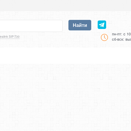
Найти
пн-пт: c 1
ealink SIP-T30
cб-вск: в