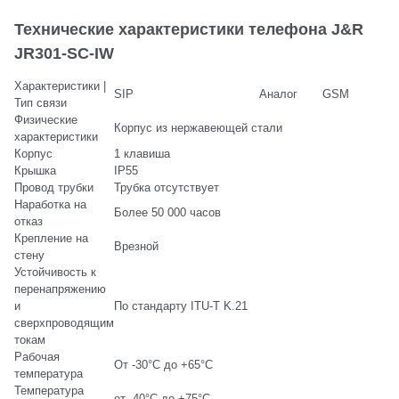
Технические характеристики телефона J&R
JR301-SC-IW
Характеристики |
SIP
Аналог
GSM
Тип связи
Физические
Корпус из нержавеющей стали
характеристики
Корпус
1 клавиша
Крышка
IP55
Провод трубки
Трубка отсутствует
Наработка на
Более 50 000 часов
отказ
Крепление на
Врезной
стену
Устойчивость к
перенапряжению
и
По стандарту ITU-T K.21
сверхпроводящим
токам
Рабочая
От -30°C до +65°C
температура
Температура
от -40°C до +75°C