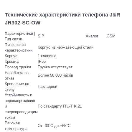
Технические характеристики телефона J&R
JR302-SC-OW
Характеристики |
SIP
Аналог
GSM
Тип связи
Физические
Корпус из нержавеющей стали
характеристики
Корпус
1 клавиша
Крышка
IP55
Провод трубки
Трубка отсутствует
Наработка на
Более 50 000 часов
отказ
Крепление на
Накладной
стену
Устойчивость к
перенапряжению
и
По стандарту ITU-T K.21
сверхпроводящим
токам
Рабочая
От -30°C до +65°C
температура