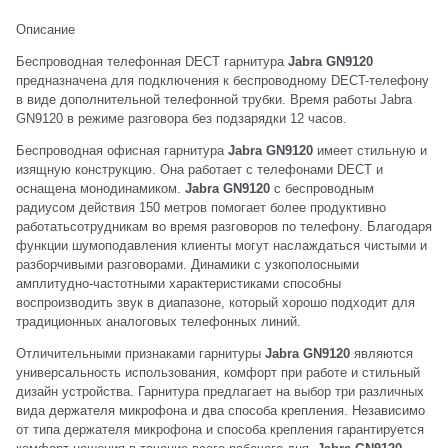
Описание
Беспроводная телефонная DECT гарнитура
Jabra GN9120
предназначена для подключения к беспроводному DECT-телефону
в виде дополнительной телефонной трубки. Время работы Jabra
GN9120 в режиме разговора без подзарядки 12 часов.
Беспроводная офисная гарнитура
Jabra GN9120
имеет стильную и
изящную конструкцию. Она работает с телефонами DECT и
оснащена монодинамиком.
Jabra GN9120
с беспроводным
радиусом действия 150 метров помогает более продуктивно
работатьсотрудникам во время разговоров по телефону. Благодаря
функции шумоподавления клиенты могут наслаждаться чистыми и
разборчивыми разговорами. Динамики с узкополосными
амплитудно-частотными характеристиками способны
воспроизводить звук в диапазоне, который хорошо подходит для
традиционных аналоговых телефонных линий.
Отличительными признаками гарнитуры
Jabra GN9120
являются
универсальность использования, комфорт при работе и стильный
дизайн устройства. Гарнитура предлагает на выбор три различных
вида держателя микрофона и два способа крепления. Независимо
от типа держателя микрофона и способа крепления гарантируется