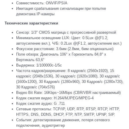
Совместимость: ONVIF/PSIA
Имитация срабатывания сигнализации при попытке
демонтажа IP-камеры
Технические характеристики
Сенсор: 1/3" CMOS матрица с прогрессивной разверткой
Минимальное освещение LUX: Цвет: 0.5Lux @(F1.2,
автоусиление вкл.), Ч/Б: 0.2Lux @(F1.2, автоусиление вкл.)
Фокусное расстояние: 3.6мм (2.8мм, 6мм опционально)
Поле обзора: Диагональ 106° x Горизонталь 84,8° x
Вертикаль 63,6°
Выдержка: 1/100000с-1/5с
Частота кадров/разрешение: 8 кадров/с (2560x1920), 15
кадров/с (2048х1536), 30 кадров/c (1920х1080), 30 кадров/с
(1600х1200), 30 Кадров/c (1280x960), 30 Кадров/c (1280x720),
30 Кадров/c (704x576)
Видео Bit Rate: 16Kbps~16Mbps (CBR/VBR настраиваемый)
Кодек сжатия видео: H.264/MJPEG/MPEG-4
Кодек сжатия аудио: G .711
Сетевые протоколы: TCP/IP, UDP, RTP, RTSP, RTCP, HTTP,
HTTPS, DNS, DDNS, DHCP, FTP, NTP, SMTP, UPNP, SIP.
События: детектирование движения, потеря сетевого
подключения, аудиотриггер