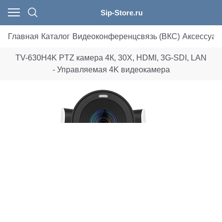
Sip-Store.ru
Главная
Каталог
Видеоконференцсвязь (ВКС)
Аксессуар
TV-630H4K PTZ камера 4К, 30X, HDMI, 3G-SDI, LAN
- Управляемая 4K видеокамера