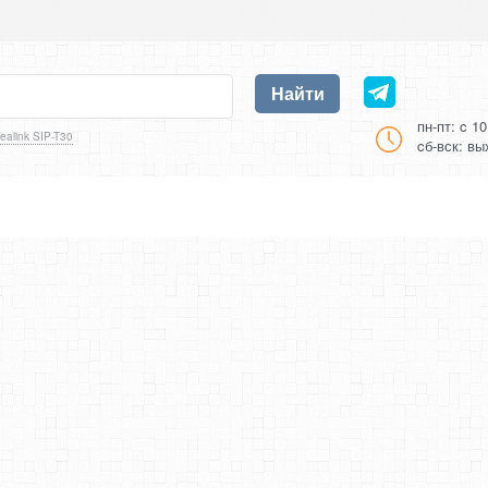
Найти
пн-пт: c 1
ealink SIP-T30
cб-вск: в