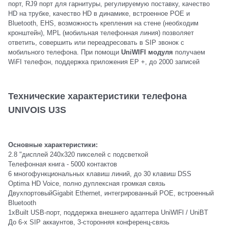
порт, RJ9 порт для гарнитуры, регулируемую поставку, качество
HD на трубке, качество HD в динамике, встроенное POE и
Bluetooth, EHS, возможность крепления на стене (необходим
кронштейн), MPL (мобильная телефонная линия) позволяет
ответить, совершить или переадресовать в SIP звонок с
мобильного телефона. При помощи
UniWIFI модуля
получаем
WiFI телефон, поддержка приложения EP +, до 2000 записей
Технические характеристики телефона
UNIVOIS U3S
Основные характеристики:
2.8 "дисплей 240х320 пикселей с подсветкой
Телефонная книга - 5000 контактов
6 многофункциональных клавиш линий, до 30 клавиш DSS
Optima HD Voice, полно дуплексная громкая связь
ДвухпортовыйGigabit Ethernet, интегрированный POE, встроенный
Bluetooth
1xBuilt USB-порт, поддержка внешнего адаптера UniWlFl / UniBT
До 6-х SIP аккаунтов, 3-сторонняя конференц-связь