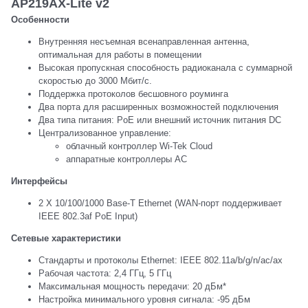
AP219AX-Lite v2
Особенности
Внутренняя несъемная всенаправленная антенна,
оптимальная для работы в помещении
Высокая пропускная способность радиоканала с суммарной
скоростью до 3000 Мбит/с.
Поддержка протоколов бесшовного роуминга
Два порта для расширенных возможностей подключения
Два типа питания: PoE или внешний источник питания DC
Централизованное управление:
облачный контроллер Wi-Tek Cloud
аппаратные контроллеры AC
Интерфейсы
2 Х 10/100/1000 Base-T Ethernet (WAN-порт поддерживает
IEEE 802.3af PoE Input)
Сетевые характеристики
Стандарты и протоколы Ethernet: IEEE 802.11a/b/g/n/ac/ax
Рабочая частота: 2,4 ГГц, 5 ГГц
Максимальная мощность передачи: 20 дБм*
Настройка минимального уровня сигнала: -95 дБм