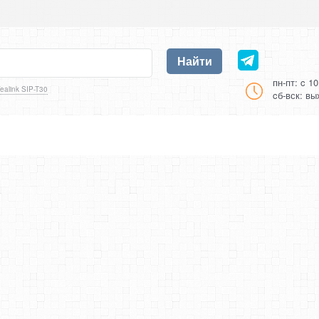
Найти
пн-пт: c 1
ealink SIP-T30
cб-вск: в