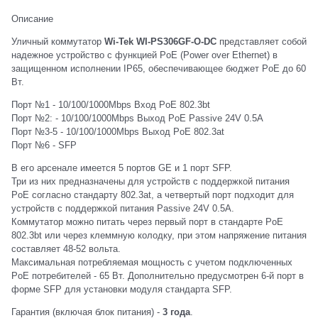
Описание
Уличный коммутатор
Wi-Tek WI-PS306GF-O-DC
представляет собой
надежное устройство с функцией PoE (Power over Ethernet) в
защищенном исполнении IP65, обеспечивающее бюджет PoE до 60
Вт.
Порт №1 - 10/100/1000Mbps Вход PoE 802.3bt
Порт №2: - 10/100/1000Mbps Выход PoE Passive 24V 0.5A
Порт №3-5 - 10/100/1000Mbps Выход PoE 802.3at
Порт №6 - SFP
В его арсенале имеется 5 портов GE и 1 порт SFP.
Три из них предназначены для устройств с поддержкой питания
PoE согласно стандарту 802.3at, а четвертый порт подходит для
устройств с поддержкой питания Passive 24V 0.5A.
Коммутатор можно питать через первый порт в стандарте PoE
802.3bt или через клеммную колодку, при этом напряжение питания
составляет 48-52 вольта.
Максимальная потребляемая мощность с учетом подключенных
PoE потребителей - 65 Вт. Дополнительно предусмотрен 6-й порт в
форме SFP для установки модуля стандарта SFP.
Гарантия (включая блок питания) -
3 года
.