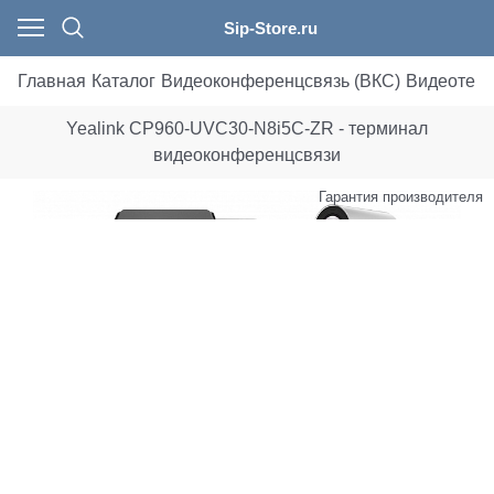
Sip-Store.ru
Главная
Каталог
Видеоконференцсвязь (ВКС)
Видеотерм
Yealink CP960-UVC30-N8i5C-ZR - терминал
видеоконференцсвязи
Гарантия производителя