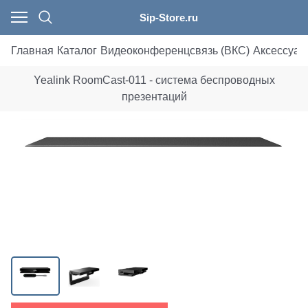
Sip-Store.ru
Главная
Каталог
Видеоконференцсвязь (ВКС)
Аксессуар
Yealink RoomCast-011 - система беспроводных
презентаций