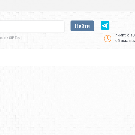
Найти
пн-пт: c 1
ealink SIP-T30
cб-вск: в