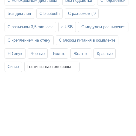
С монохромным дисплеем
Без подсветки
С подсветкой
SFP-модули
Стойки и крепления для панелей и
Шахтные телефоны
телевизоров
Без дисплея
С bluetooth
С разъемом rj9
3G/4G LTE и ADSL модемы
Звукоизоляционные кабины
Демо-комплекты ВКС
С разъемом 3,5 mm jack
с USB
С модулем расширения
Мобильные телефоны
С креплением на стену
С блоком питания в комплекте
HD звук
Черные
Белые
Желтые
Красные
Синие
Гостиничные телефоны