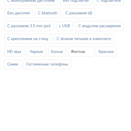
С монохромным дисплеем
Без подсветки
С подсветкой
SFP-модули
Стойки и крепления для панелей и
Шахтные телефоны
телевизоров
Без дисплея
С bluetooth
С разъемом rj9
3G/4G LTE и ADSL модемы
Звукоизоляционные кабины
Демо-комплекты ВКС
С разъемом 3,5 mm jack
с USB
С модулем расширения
Мобильные телефоны
С креплением на стену
С блоком питания в комплекте
HD звук
Черные
Белые
Желтые
Красные
Синие
Гостиничные телефоны