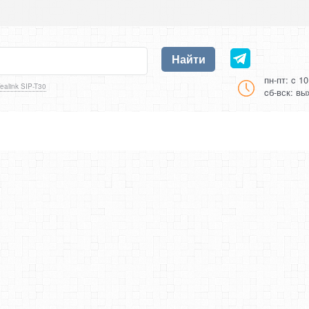
Найти
пн-пт: c 1
ealink SIP-T30
cб-вск: в