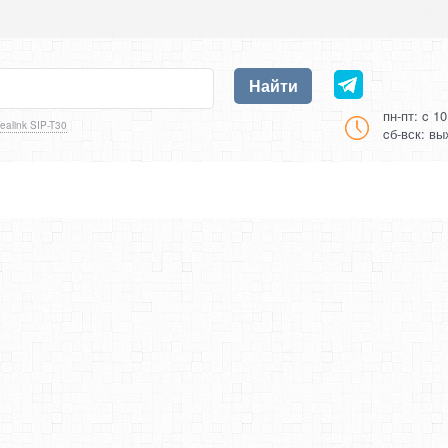
Найти
пн-пт: c 1
ealink SIP-T30
cб-вск: в