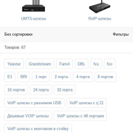
SFP-модули
Стойки и крепления для панелей и
Шахтные телефоны
телевизоров
UMTS-шлюзы
RoIP-шлюзы
3G/4G LTE и ADSL модемы
Звукоизоляционные кабины
Демо-комплекты ВКС
Мобильные телефоны
Без сортировки
Фильтры
Товаров: 67
Yeastar
Grandstream
Fanvil
DBL
fxs
fxo
E1
BRI
1 порт
2 порта
4 порта
8 портов
16 портов
24 порта
32 порта
VoIP шлюзы с разъемом USB
VoIP шлюзы с rj 21
Дешевые VOIP шлюзы
VoIP шлюзы с 48 портами
VoIP шлюзы с монтажом в стойку