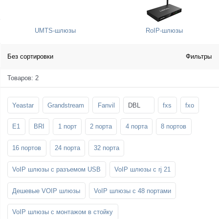
SFP-модули
Стойки и крепления для панелей и
Шахтные телефоны
телевизоров
UMTS-шлюзы
RoIP-шлюзы
3G/4G LTE и ADSL модемы
Звукоизоляционные кабины
Демо-комплекты ВКС
Мобильные телефоны
Без сортировки
Фильтры
Товаров: 2
Yeastar
Grandstream
Fanvil
DBL
fxs
fxo
E1
BRI
1 порт
2 порта
4 порта
8 портов
16 портов
24 порта
32 порта
VoIP шлюзы с разъемом USB
VoIP шлюзы с rj 21
Дешевые VOIP шлюзы
VoIP шлюзы с 48 портами
VoIP шлюзы с монтажом в стойку