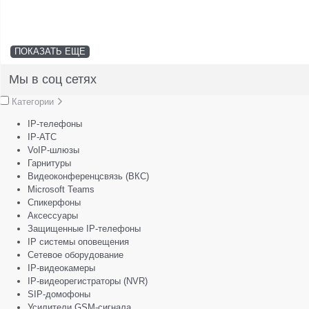
ПОКАЗАТЬ ЕЩЕ
Мы в соц сетях
Категории
IP-телефоны
IP-АТС
VoIP-шлюзы
Гарнитуры
Видеоконференцсвязь (ВКС)
Microsoft Teams
Спикерфоны
Аксессуары
Защищенные IP-телефоны
IP системы оповещения
Сетевое оборудование
IP-видеокамеры
IP-видеорегистраторы (NVR)
SIP-домофоны
Усилители GSM-сигнала