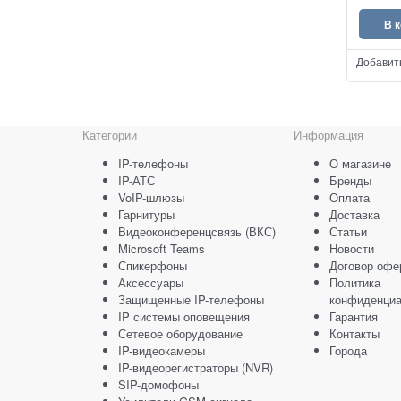
В 
Добавит
Категории
Информация
IP-телефоны
О магазине
IP-АТС
Бренды
VoIP-шлюзы
Оплата
Гарнитуры
Доставка
Видеоконференцсвязь (ВКС)
Статьи
Microsoft Teams
Новости
Спикерфоны
Договор офе
Аксессуары
Политика
Защищенные IP-телефоны
конфиденциа
IP системы оповещения
Гарантия
Сетевое оборудование
Контакты
IP-видеокамеры
Города
IP-видеорегистраторы (NVR)
SIP-домофоны