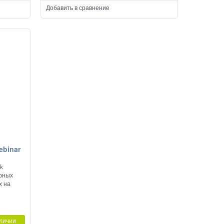
Добавить в сравнение
ebinar
nk
арных
х на
личии