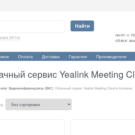
Найти
пн-пт: c 1
ealink SIP-T30
cб-вск: в
зине
Оплата
Доставка
Гарантия
Производители
чный сервис Yealink Meeting C
талог
Видеоконференцсвязь (ВКС)
Облачный сервис Yealink Meeting Cloud в Коломне
а: