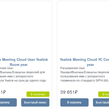
k Meeting Cloud User Yealink
Yealink Meeting Cloud YC Co
Room year
year
ние User-
Расширение User-
/Business/Enterprise лицензий для
Standard/Business/Enterprise лиценз
ания ими с аппаратного
пользования ими с аппаратного
а Yealink на срок до одного года.
терминала по стандарту SIP/H.323.
51
₽
39 851
₽
В наличии
В на
корзину
Быстрый заказ
В корзину
Быстрый