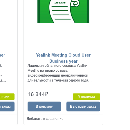
ser
Yealink Meeting Cloud User
Business year
nk
Лицензия облачного сервиса Yealink
Meeting на право созыва
ой
видеоконференции неограниченной
да
длительности в течении одного года
емкостью до 300 участников.
16 844
₽
ar-1000-
личии
В наличии
 заказ
В корзину
Быстрый заказ
Добавить в сравнение