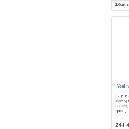
Добавит
Yeali
Лицензи
Meeting
портов,
срок до 
241 