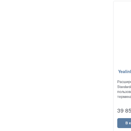
Yealin
Расшире
Standard
пользов
терминал
39 8
В 