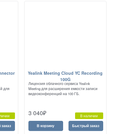
nnector
Yealink Meeting Cloud YC Recording
100G
Лицензия облачного сервиса Yealink
ий для
Meeting для расширения емкости записи
видеоконференций на 100 ГБ.
3 040
₽
личии
В наличии
 заказ
В корзину
Быстрый заказ