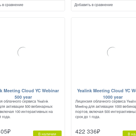
ь в сравнение
Добавить в сравнение
nk Meeting Cloud YC Webinar
Yealink Meeting Cloud YC W
500 year
1000 year
я облачного сервиса Yealink
Лицензия облачного сервиса Yeali
 для активации 500 вебинарных
Meeting для активации 1000 вебин
 включая 100 интерактивных на
портов, включая 500 интерактивны
1 года.
срок до 1 года.
405
₽
422 336
₽
В наличии
В на