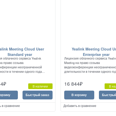
alink Meeting Cloud User
Yealink Meeting Cloud U
Standard year
Enterprise year
я облачного сервиса Yealink
Лицензия облачного сервиса Yeali
 на право созыва
Meeting на право созыва
онференции неограниченной
видеоконференции неограниченн
ности в течении одного года
длительности в течении одного го
ю до 100 участников.
емкостью до 300 участников, с
возможностью расширения до 500
44
₽
16 844
₽
приобретением лицензии YC-Webin
В наличии
В на
year.
корзину
Быстрый заказ
В корзину
Быстрый
ь в сравнение
Добавить в сравнение