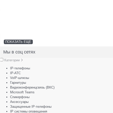
SFP-модули
Стойки и крепления для панелей и
Шахтные телефоны
телевизоров
3G/4G LTE и ADSL модемы
Звукоизоляционные кабины
Демо-комплекты ВКС
Мобильные телефоны
ПОКАЗАТЬ ЕЩЕ
Мы в соц сетях
Категории
IP-телефоны
IP-АТС
VoIP-шлюзы
Гарнитуры
Видеоконференцсвязь (ВКС)
Microsoft Teams
Спикерфоны
Аксессуары
Защищенные IP-телефоны
IP системы оповещения