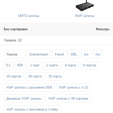
SFP-модули
Стойки и крепления для панелей и
Шахтные телефоны
телевизоров
UMTS-шлюзы
RoIP-шлюзы
3G/4G LTE и ADSL модемы
Звукоизоляционные кабины
Демо-комплекты ВКС
Мобильные телефоны
Без сортировки
Фильтры
Товаров: 22
Yeastar
Grandstream
Fanvil
DBL
fxs
fxo
E1
BRI
1 порт
2 порта
4 порта
8 портов
16 портов
24 порта
32 порта
VoIP шлюзы с разъемом USB
VoIP шлюзы с rj 21
Дешевые VOIP шлюзы
VoIP шлюзы с 48 портами
VoIP шлюзы с монтажом в стойку