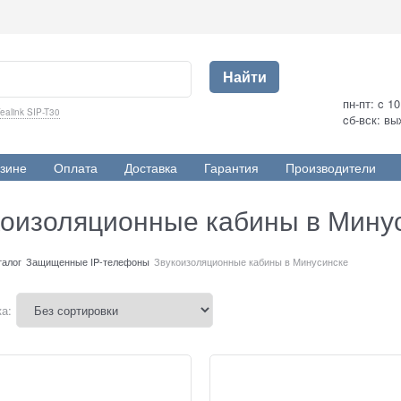
Найти
пн-пт: c 1
ealink SIP-T30
cб-вск: в
зине
Оплата
Доставка
Гарантия
Производители
коизоляционные кабины в Мину
талог
Защищенные IP-телефоны
Звукоизоляционные кабины в Минусинске
а: