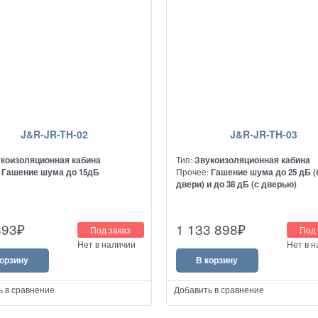
J&R-JR-TH-02
J&R-JR-TH-03
коизоляционная кабина
Тип:
Звукоизоляционная кабина
:
Гашение шума до 15дБ
Прочее:
Гашение шума до 25 дБ (
двери) и до 38 дБ (с дверью)
893
₽
1 133 898
₽
Под заказ
Под 
Нет в наличии
Нет в 
корзину
В корзину
ь в сравнение
Добавить в сравнение