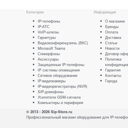
Категории
Информация
IP-телефоны
О магазине
IP-АТС
Бренды
VoIP-шлюзы
Оплата
Гарнитуры
Доставка
Видеоконференцсвязь (ВКС)
Статьи
Microsoft Teams
Новости
Спикерфоны
Договор офе
Аксессуары
Политика
Защищенные IP-телефоны
конфиденциа
IP системы оповещения
Гарантия
Сетевое оборудование
Контакты
IP-видеокамеры
Города
IP-видеорегистраторы (NVR)
SIP-домофоны
Усилители GSM-сигнала
Компьютеры и периферия
© 2013 - 2026 Sip-Store.ru
Профессиональный магазин оборудования для IP-телефон