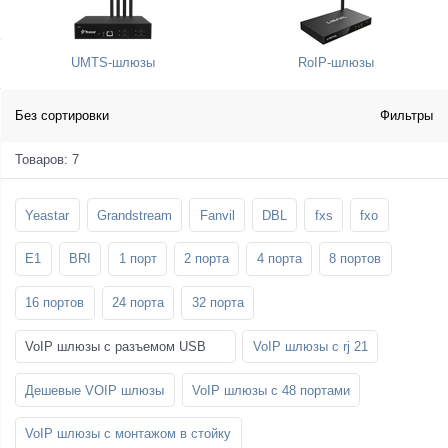
SFP-модули
Стойки и крепления для панелей и
Шахтные телефоны
телевизоров
UMTS-шлюзы
RoIP-шлюзы
3G/4G LTE и ADSL модемы
Звукоизоляционные кабины
Демо-комплекты ВКС
Мобильные телефоны
Без сортировки
Фильтры
Товаров: 7
Yeastar
Grandstream
Fanvil
DBL
fxs
fxo
E1
BRI
1 порт
2 порта
4 порта
8 портов
16 портов
24 порта
32 порта
VoIP шлюзы с разъемом USB
VoIP шлюзы с rj 21
Дешевые VOIP шлюзы
VoIP шлюзы с 48 портами
VoIP шлюзы с монтажом в стойку