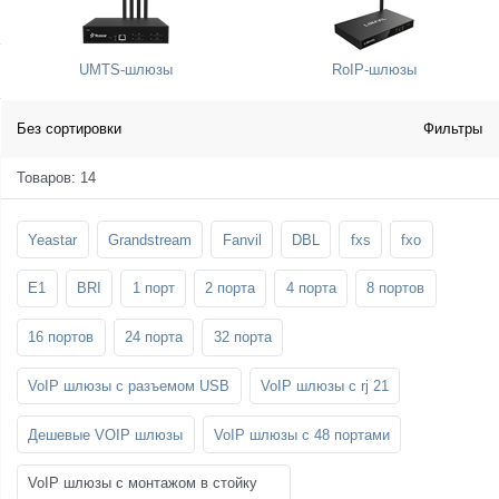
SFP-модули
Стойки и крепления для панелей и
Шахтные телефоны
телевизоров
UMTS-шлюзы
RoIP-шлюзы
3G/4G LTE и ADSL модемы
Звукоизоляционные кабины
Демо-комплекты ВКС
Мобильные телефоны
Без сортировки
Фильтры
Товаров: 14
Yeastar
Grandstream
Fanvil
DBL
fxs
fxo
E1
BRI
1 порт
2 порта
4 порта
8 портов
16 портов
24 порта
32 порта
VoIP шлюзы с разъемом USB
VoIP шлюзы с rj 21
Дешевые VOIP шлюзы
VoIP шлюзы с 48 портами
VoIP шлюзы с монтажом в стойку