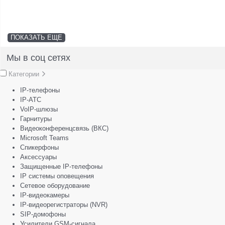
ПОКАЗАТЬ ЕЩЕ
Мы в соц сетях
Категории
IP-телефоны
IP-АТС
VoIP-шлюзы
Гарнитуры
Видеоконференцсвязь (ВКС)
Microsoft Teams
Спикерфоны
Аксессуары
Защищенные IP-телефоны
IP системы оповещения
Сетевое оборудование
IP-видеокамеры
IP-видеорегистраторы (NVR)
SIP-домофоны
Усилители GSM-сигнала