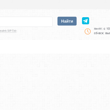
Найти
пн-пт: c 1
ealink SIP-T30
cб-вск: в