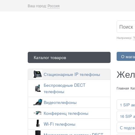
Ваш город:
Россия
Например:
Y
О мага
Каталог товаров
Жел
Стационарные IP телефоны
Беспроводные DECT
Главная
Ка
телефоны
Видеотелефоны
1 SIP а
Конференц телефоны
16 SIP 
Wi-Fi телефоны
С подсв
Микросотовые системы DECT