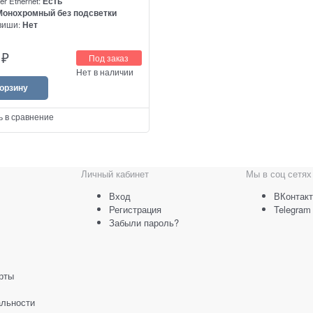
er Ethernet:
Есть
Монохромный без подсветки
виши:
Нет
IP-телефон c PoE
1
₽
Под заказ
Нет в наличии
корзину
ь в сравнение
Личный кабинет
Мы в соц сетях
Вход
ВКонтакт
Регистрация
Telegram
Забыли пароль?
рты
льности