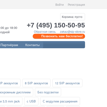
Войти
Регистрация
Корзина:
пусто
+7 (495) 150-50-95
0:00 до 18:00
Обратная связь
zakaz@sip-store.ru
ыходной
Позвонить нам бесплатно!
Партнёрам
Контакты
IP аккаунтов
8 SIP аккаунтов
12 SIP аккаунтов
нохромным дисплеем
Без подсветки
м 3,5 mm jack
с USB
С модулем расширения