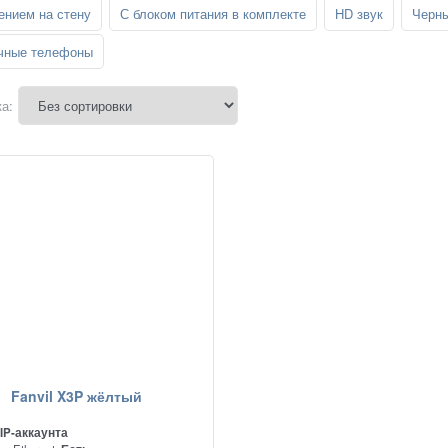
ением на стену
С блоком питания в комплекте
HD звук
Черн
ичные телефоны
а:
Fanvil X3P жёлтый
SIP-аккаунта