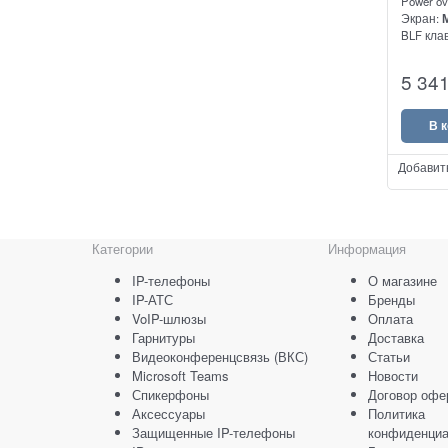
Power ov
Экран:
BLF кла
Желтый 
5 34
В 
Добавит
Категории
Информация
IP-телефоны
О магазине
IP-АТС
Бренды
VoIP-шлюзы
Оплата
Гарнитуры
Доставка
Видеоконференцсвязь (ВКС)
Статьи
Microsoft Teams
Новости
Спикерфоны
Договор офе
Аксессуары
Политика
Защищенные IP-телефоны
конфиденциа