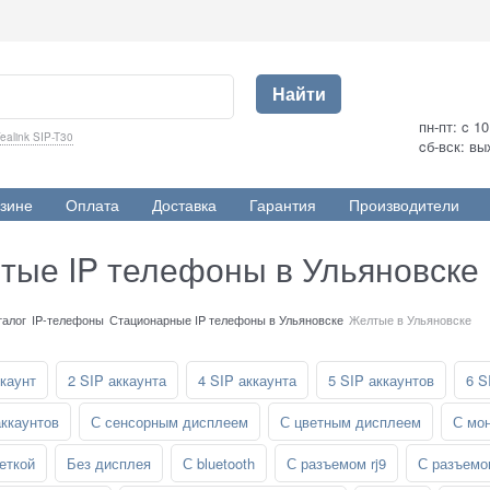
Найти
пн-пт: c 1
ealink SIP-T30
cб-вск: в
зине
Оплата
Доставка
Гарантия
Производители
тые IP телефоны в Ульяновске
талог
IP-телефоны
Стационарные IP телефоны в Ульяновске
Желтые в Ульяновске
ккаунт
2 SIP аккаунта
4 SIP аккаунта
5 SIP аккаунтов
6 S
аккаунтов
С сенсорным дисплеем
С цветным дисплеем
С мо
еткой
Без дисплея
С bluetooth
С разъемом rj9
С разъемо