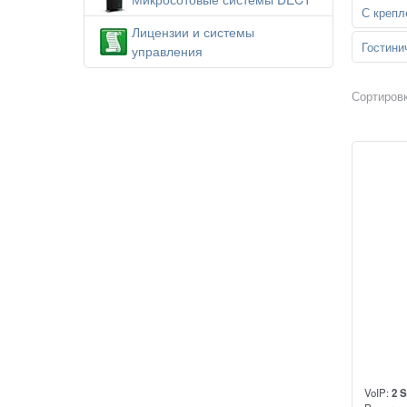
С крепл
Лицензии и системы
Гостин
управления
Сортировк
VoIP:
2 