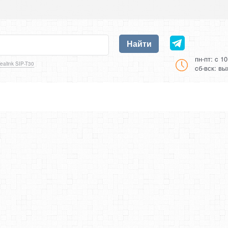
Найти
пн-пт: c 1
ealink SIP-T30
cб-вск: в