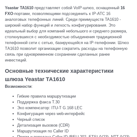
Yeastar ТА1610
представляет собой VoIP-шлюз, оснащенный
16
FXO
-портами, позволяющими подсоединить к IP-ATC 16
аналоговых телефонных линий. Среди преимуществ TA1610 -
широкий набор функций и легкость конфигурирования. Это
идеальный выбор для компаний небольшого и среднего размера,
столкнувшихся с необходимостью объединения традиционной
телефонной сети с сетью, базирующейся на IP-телефонии. Шлюз
ТА1610 позволит организации сократить расходы на телефонную
связь при одновременном сохранении сделанных ранее
инвестиций.
Основные технические характеристики
шлюза Yeastar TA1610
Возможности
:
Гибкие правила маршрутизации
Поддержка факса T.30
Эхо компенсатор: ITU-T G.168 LEC
Конфигурация через web-интерфейс
Черный список
Детализация вызовов (CDR)
Маршрутизация по Caller ID
Прием и передача Caller ID (BELL202, ETSI (V23), NTT (V23),