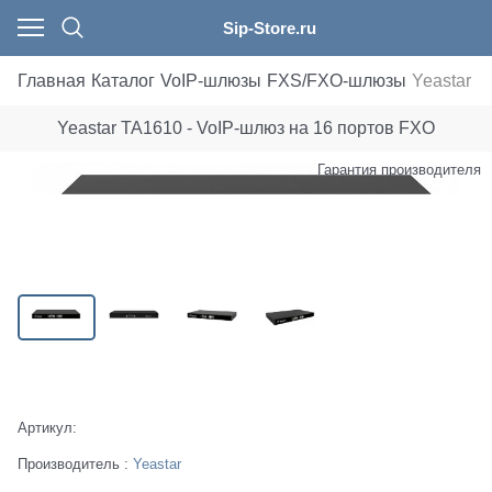
Sip-Store.ru
Главная
Каталог
VoIP-шлюзы
FXS/FXO-шлюзы
Yeastar 
Yeastar TA1610 - VoIP-шлюз на 16 портов FXO
Гарантия производителя
Есть в наличии
Артикул:
Производитель
:
Yeastar