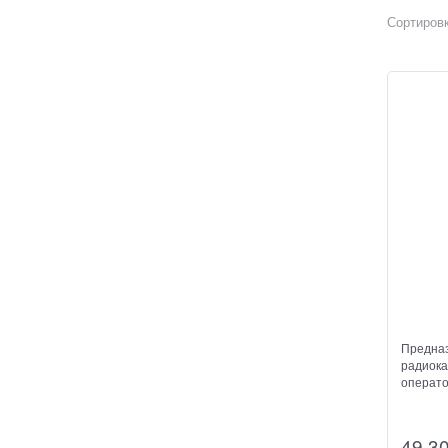
Сортировк
Предназ
радиока
операто
49 3