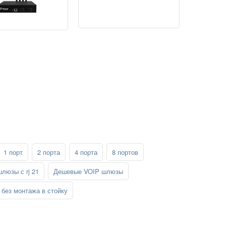
1 порт
2 порта
4 порта
8 портов
шлюзы с rj 21
Дешевые VOIP шлюзы
без монтажа в стойку