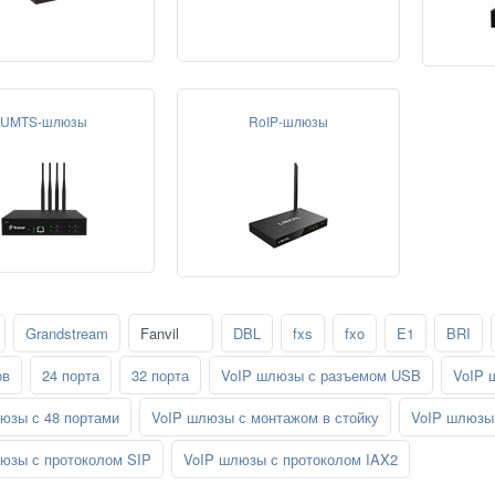
UMTS-шлюзы
RoIP-шлюзы
Grandstream
Fanvil
DBL
fxs
fxo
E1
BRI
ов
24 порта
32 порта
VoIP шлюзы с разъемом USB
VoIP 
юзы с 48 портами
VoIP шлюзы с монтажом в стойку
VoIP шлюзы 
юзы с протоколом SIP
VoIP шлюзы с протоколом IAX2