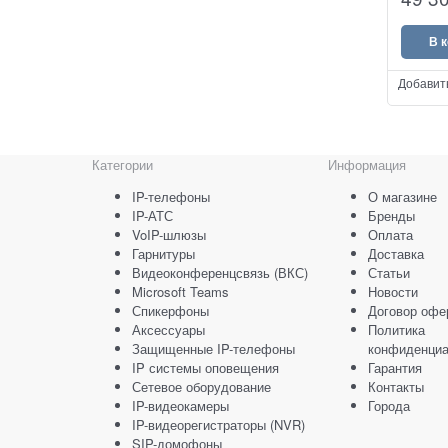
В 
Добавит
Категории
Информация
IP-телефоны
О магазине
IP-АТС
Бренды
VoIP-шлюзы
Оплата
Гарнитуры
Доставка
Видеоконференцсвязь (ВКС)
Статьи
Microsoft Teams
Новости
Спикерфоны
Договор офе
Аксессуары
Политика
Защищенные IP-телефоны
конфиденциа
IP системы оповещения
Гарантия
Сетевое оборудование
Контакты
IP-видеокамеры
Города
IP-видеорегистраторы (NVR)
SIP-домофоны