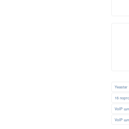
Yeastar
16 порт
VoIP шл
VoIP шл