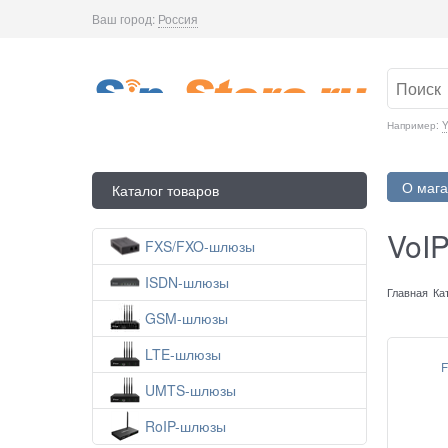
Ваш город:
Россия
Например:
Y
О мага
Каталог товаров
VoI
FXS/FXO-шлюзы
ISDN-шлюзы
Главная
Ка
GSM-шлюзы
LTE-шлюзы
F
UMTS-шлюзы
RoIP-шлюзы