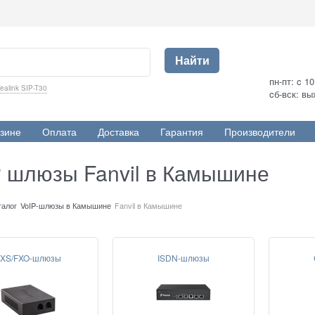
Найти
пн-пт: c 1
ealink SIP-T30
cб-вск: в
зине
Оплата
Доставка
Гарантия
Производители
P шлюзы Fanvil в Камышине
талог
VoIP-шлюзы в Камышине
Fanvil в Камышине
XS/FXO-шлюзы
ISDN-шлюзы