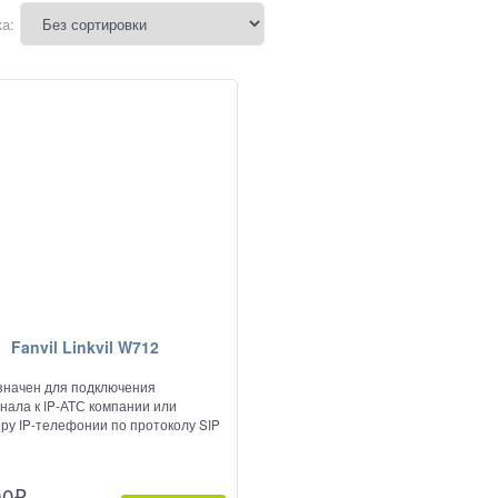
а:
Fanvil Linkvil W712
начен для подключения
нала к IP-АТС компании или
ру IP-телефонии по протоколу SIP
00
₽