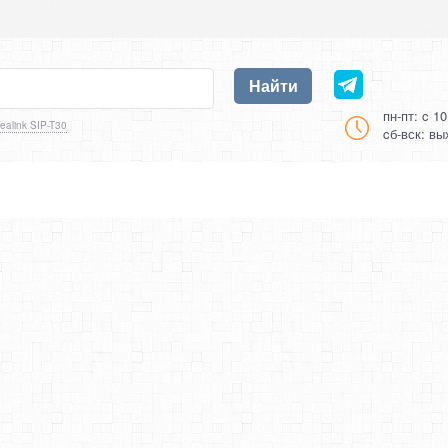
Найти
пн-пт: c 1
ealink SIP-T30
cб-вск: в