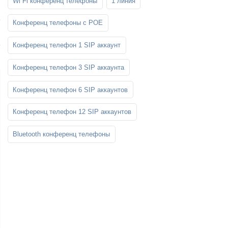
Wi Fi конференц телефоны
1 линия
SFP-модули
Стойки и крепления для панелей и
Шахтные телефоны
телевизоров
Конференц телефоны с POE
3G/4G LTE и ADSL модемы
Звукоизоляционные кабины
Демо-комплекты ВКС
Конференц телефон 1 SIP аккаунт
Мобильные телефоны
Конференц телефон 3 SIP аккаунта
Конференц телефон 6 SIP аккаунтов
Конференц телефон 12 SIP аккаунтов
Bluetooth конференц телефоны