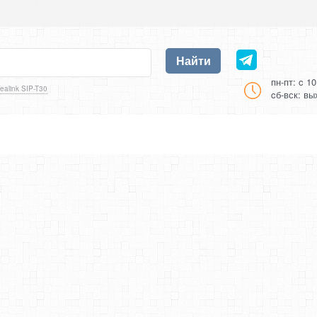
Найти
пн-пт: c 1
ealink SIP-T30
cб-вск: в