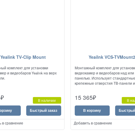
Yealink TV-Clip Mount
Yeailnk VCS-TVMount
ый комплект для установки
Монтажный комплект для установ
мер и видеобаров Yealink на верх
видеокамер и видеобаров над или 
ли.
панелью. Использует стандартны
крепежные отверстия ТВ-панели и
стойки, регулируется по высоте,
штативные болты с складным ушк
5
₽
15 365
₽
комплекте, прост в сборке.
В наличии
В на
корзину
Быстрый заказ
В корзину
Быстрый
ь в сравнение
Добавить в сравнение