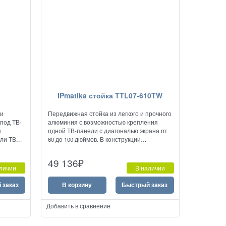
2
IPmatika стойка TTL07-610TW
ки
Передвижная стойка из легкого и прочного
под ТВ-
алюминия с возможностью крепления
е
одной ТВ-панели с диагональю экрана от
ли ТВ-
60 до 100 дюймов. В конструкции
предусмотрены две полки для установки
ом в
терминалов видеоконференцсвязи и
49 136
₽
видеокамер, а также кабель-каналы,
личии
В наличии
защищающие провода коммутации от
повреждений. Стойка TTL07-610TW может
 заказ
В корзину
Быстрый заказ
регулироваться по высоте и углу наклона.
Добавить в сравнение