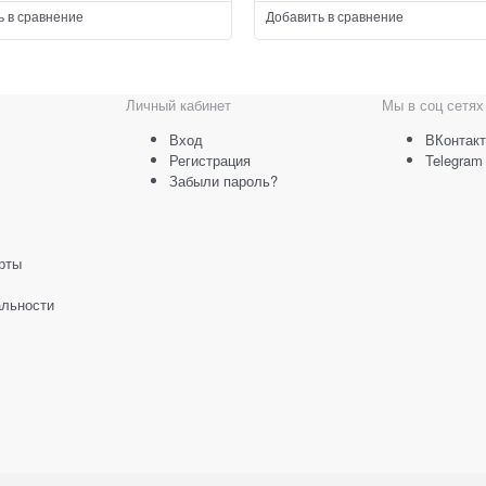
ции. Стойка может
конструкции также предусмотрены
ь в сравнение
Добавить в сравнение
оваться по углу наклона и высоте.
каналы, которые надежно защищ
провода коммутации от различны
повреждений.
Личный кабинет
Мы в соц сетях
Вход
ВКонтакт
Регистрация
Telegram
Забыли пароль?
рты
льности