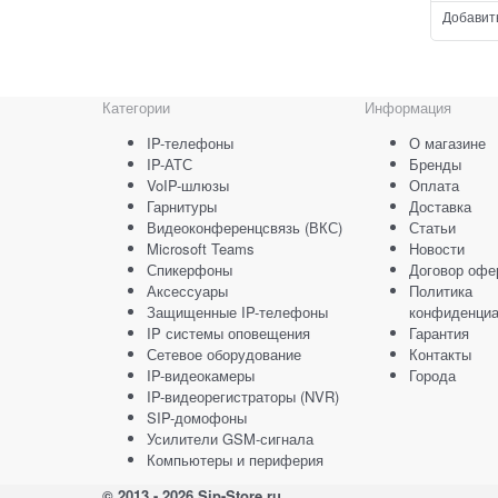
коммута
Добавит
регулир
Категории
Информация
IP-телефоны
О магазине
IP-АТС
Бренды
VoIP-шлюзы
Оплата
Гарнитуры
Доставка
Видеоконференцсвязь (ВКС)
Статьи
Microsoft Teams
Новости
Спикерфоны
Договор офе
Аксессуары
Политика
Защищенные IP-телефоны
конфиденциа
IP системы оповещения
Гарантия
Сетевое оборудование
Контакты
IP-видеокамеры
Города
IP-видеорегистраторы (NVR)
SIP-домофоны
Усилители GSM-сигнала
Компьютеры и периферия
© 2013 - 2026 Sip-Store.ru