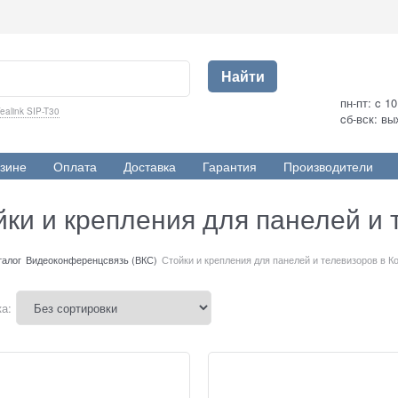
Найти
пн-пт: c 1
ealink SIP-T30
cб-вск: в
зине
Оплата
Доставка
Гарантия
Производители
йки и крепления для панелей и 
талог
Видеоконференцсвязь (ВКС)
Стойки и крепления для панелей и телевизоров в К
а: