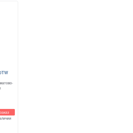
10TW
матово-
х
ащена
заказ
экраном
наличии
 также